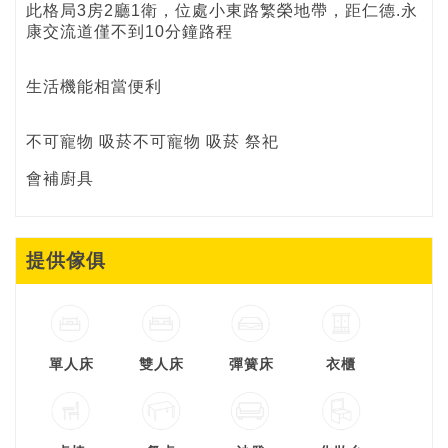
此格局3房2廳1衛，位處小東路繁榮地帶，距仁德.永
康交流道僅不到10分鐘路程
生活機能相當便利
不可寵物 吸菸不可寵物 吸菸 祭祀
會補廚具
提供傢俱
單人床
雙人床
彈簧床
衣櫃