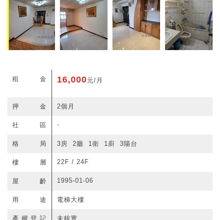
16,000
租金
元/月
押金
2個月
-
社區
格局
3房 2廳 1衛 1廚 3陽台
22F / 24F
樓層
1995-01-06
屋齡
用途
電梯大樓
產權登記
未核實