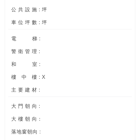
公 共 設 施 : 坪
車 位 坪 數 : 坪
電
梯 :
警 衛 管 理 :
和
室 :
樓
中
樓 : X
主 要 建 材 :
大 門 朝 向 :
大 樓 朝 向：
落地窗朝向 :