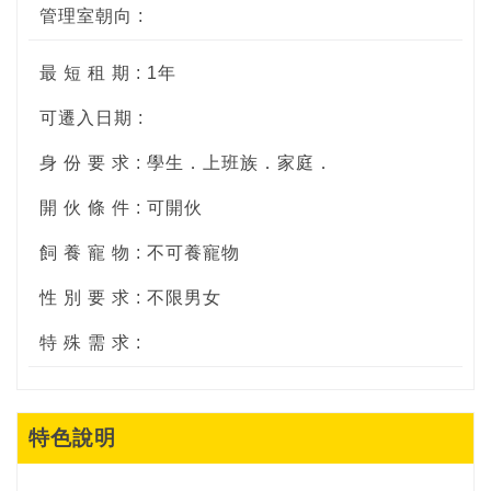
管理室朝向 :
最 短 租 期 : 1年
可遷入日期 :
身 份 要 求 : 學生．上班族．家庭．
開 伙 條 件 : 可開伙
飼 養 寵 物 : 不可養寵物
性 別 要 求 : 不限男女
特 殊 需 求 :
特色說明