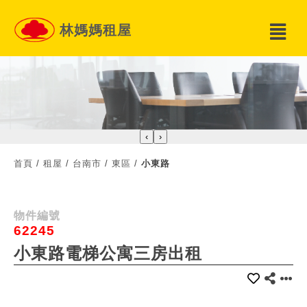
林媽媽租屋
‹
›
首頁
/
租屋
/
台南市
/
東區
/
小東路
物件編號
62245
小東路電梯公寓三房出租