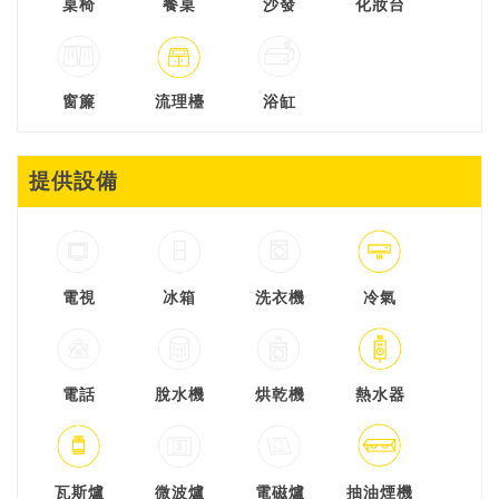
桌椅
餐桌
沙發
化妝台
窗簾
流理檯
浴缸
提供設備
電視
冰箱
洗衣機
冷氣
電話
脫水機
烘乾機
熱水器
瓦斯爐
微波爐
電磁爐
抽油煙機