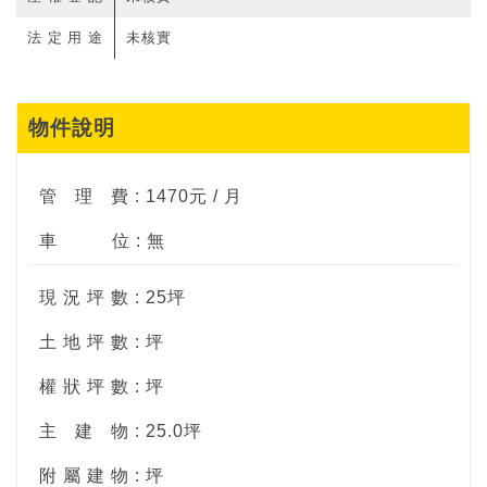
法定用途
未核實
物件說明
管
理
費 : 1470元 / 月
車
位 : 無
現 況 坪 數 : 25坪
土 地 坪 數 : 坪
權 狀 坪 數 : 坪
主
建
物 : 25.0坪
附 屬 建 物 : 坪