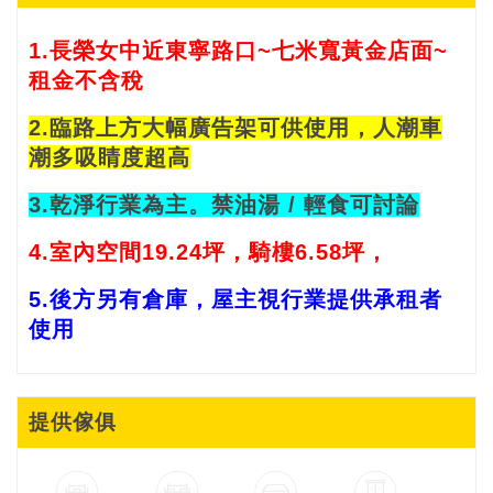
1.長榮女中近東寧路口
~七米寬黃金店面~
租金不含稅
2.臨路上方大幅廣告架可供使用，人潮車
潮多吸睛度超高
3.乾淨行業為主。禁油湯 / 輕食可討論
4.室內空間19.24坪，騎樓6.58坪，
5.後方另有倉庫，屋主視行業提供承租者
使用
提供傢俱