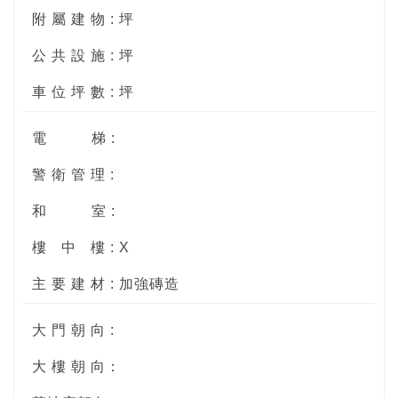
附 屬 建 物 : 坪
公 共 設 施 : 坪
車 位 坪 數 : 坪
電
梯 :
警 衛 管 理 :
和
室 :
樓
中
樓 : X
主 要 建 材 : 加強磚造
大 門 朝 向 :
大 樓 朝 向：