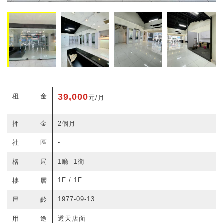
39,000
租金
元/月
押金
2個月
-
社區
格局
1廳 1衛
1F / 1F
樓層
1977-09-13
屋齡
用途
透天店面