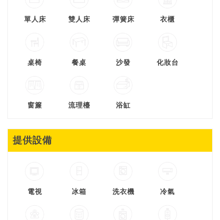
單人床
雙人床
彈簧床
衣櫃
桌椅
餐桌
沙發
化妝台
窗簾
流理檯
浴缸
提供設備
電視
冰箱
洗衣機
冷氣