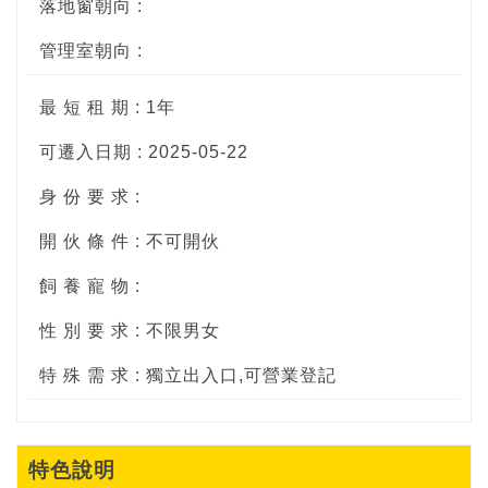
落地窗朝向 :
管理室朝向 :
最 短 租 期 : 1年
可遷入日期 : 2025-05-22
身 份 要 求 :
開 伙 條 件 : 不可開伙
飼 養 寵 物 :
性 別 要 求 : 不限男女
特 殊 需 求 : 獨立出入口,可營業登記
特色說明