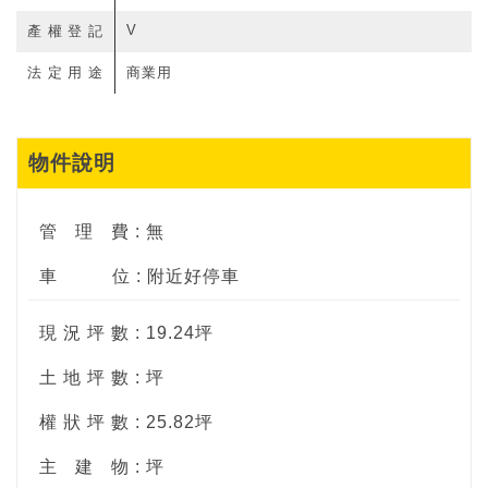
V
產權登記
法定用途
商業用
物件說明
管
理
費 : 無
車
位 : 附近好停車
現 況 坪 數 : 19.24坪
土 地 坪 數 : 坪
權 狀 坪 數 : 25.82坪
主
建
物 : 坪