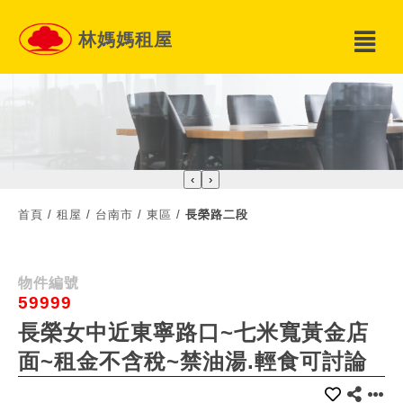
林媽媽租屋
‹
›
首頁
/
租屋
/
台南市
/
東區
/
長榮路二段
物件編號
59999
長榮女中近東寧路口~七米寬黃金店
面~租金不含稅~禁油湯.輕食可討論