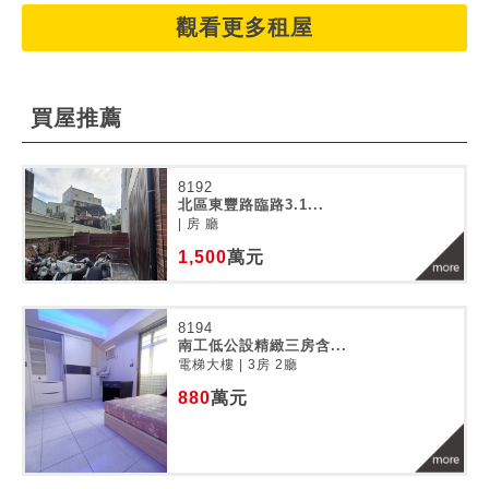
觀看更多租屋
買屋推薦
8192
北區東豐路臨路3.1...
| 房 廳
1,500
萬元
8194
南工低公設精緻三房含...
電梯大樓 | 3房 2廳
880
萬元