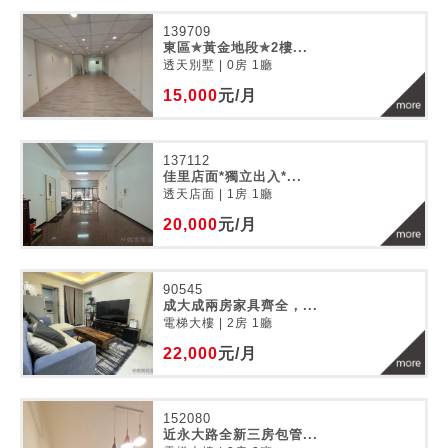
139709
東區✯黃金地段✯2樓...
透天別墅 | 0房 1廳
15,000
元/月
137112
佳里店面*獨立出入*...
透天店面 | 1房 1廳
20,000
元/月
90545
成大成兩房家具齊全，...
電梯大樓 | 2房 1廳
22,000
元/月
152080
近永大路全新三房包管...