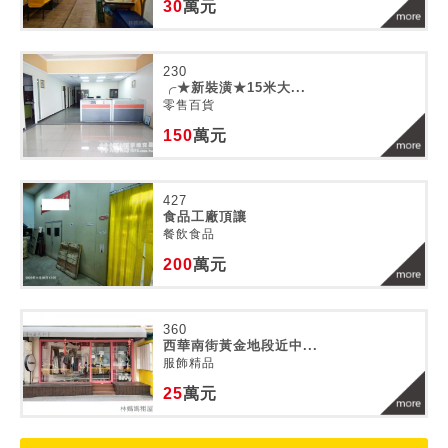
30
萬元
230
╭★新裝潢★15米大...
零售百貨
150
萬元
427
食品工廠頂讓
餐飲食品
200
萬元
360
西華南街黃金地段近中...
服飾精品
25
萬元