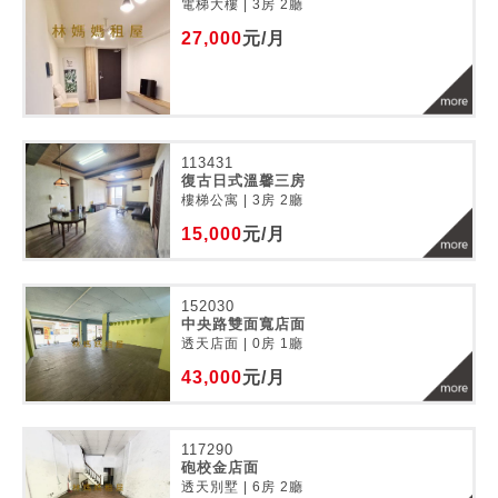
電梯大樓 | 3房 2廳
27,000
元/月
113431
復古日式溫馨三房
樓梯公寓 | 3房 2廳
15,000
元/月
152030
中央路雙面寬店面
透天店面 | 0房 1廳
43,000
元/月
117290
砲校金店面
透天別墅 | 6房 2廳