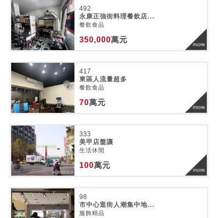
492
永康正強街料理餐飲店...
餐飲食品
350,000
萬元
417
東區人流量超多
餐飲食品
70
萬元
333
美甲店盤讓
生活休閒
100
萬元
98
市中心逛街人潮集中地...
服飾精品