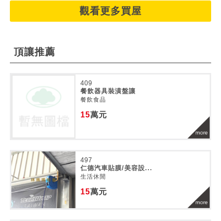
觀看更多買屋
頂讓推薦
409
餐飲器具裝潢盤讓
餐飲食品
15
萬元
497
仁德汽車貼膜/美容設...
生活休閒
15
萬元