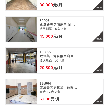
30,000
元/月
32206
永康透天店面出租-油...
透天別墅 | 5房 2廳
45,000
元/月
133029
近奇美三角窗醒目店面...
透天店面 | 房 1廳
20,800
元/月
115964
裝潢美套房禁菸、寵限...
套房 | 1房 0廳
6,800
元/月