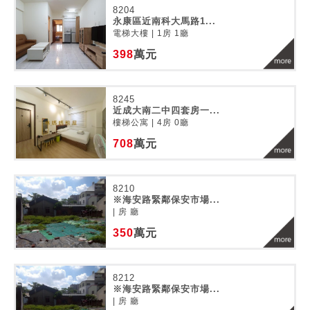
8204
永康區近南科大馬路1...
電梯大樓 | 1房 1廳
398
萬元
8245
近成大南二中四套房一...
樓梯公寓 | 4房 0廳
708
萬元
8210
※海安路緊鄰保安市場...
| 房 廳
350
萬元
8212
※海安路緊鄰保安市場...
| 房 廳