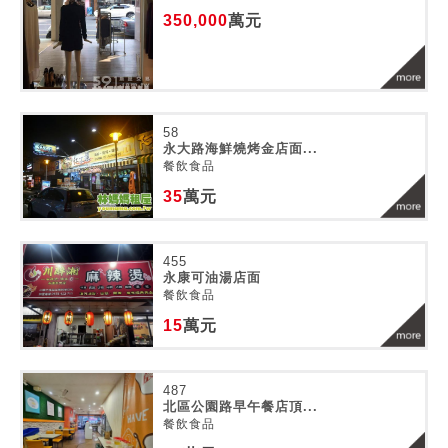
350,000
萬元
58
永大路海鮮燒烤金店面...
餐飲食品
35
萬元
455
永康可油湯店面
餐飲食品
15
萬元
487
北區公園路早午餐店頂...
餐飲食品