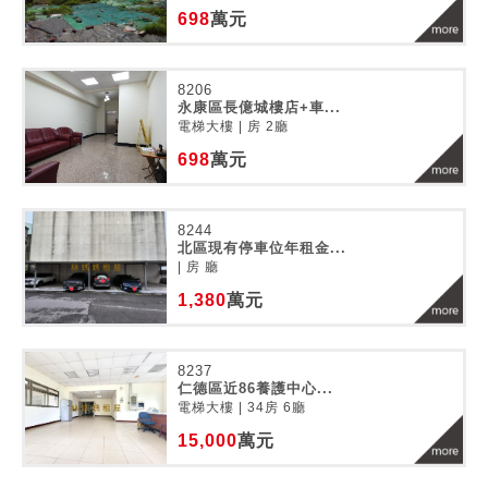
698
萬元
8206
永康區長億城樓店+車...
電梯大樓 | 房 2廳
698
萬元
8244
北區現有停車位年租金...
| 房 廳
1,380
萬元
8237
仁德區近86養護中心...
電梯大樓 | 34房 6廳
15,000
萬元