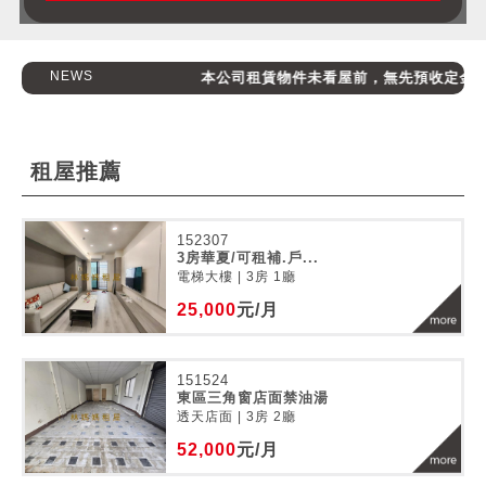
NEWS
本公司租賃物件未看屋前，無先預收定金，請消
租屋推薦
152307
3房華夏/可租補.戶...
電梯大樓 | 3房 1廳
25,000
元/月
151524
東區三角窗店面禁油湯
透天店面 | 3房 2廳
52,000
元/月