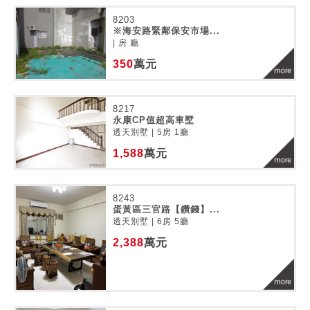
8203
※海安路緊鄰保安市場...
| 房 廳
350
萬元
8217
永康CP值超高車墅
透天別墅 | 5房 1廳
1,588
萬元
8243
蛋黃區三官路【鑽錢】...
透天別墅 | 6房 5廳
2,388
萬元