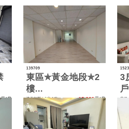
139709
152
禁
東區✯黃金地段✯2
3
樓...
戶.
0
元/月
透天別墅 | 0房 1廳
15,000
元/月
電梯大