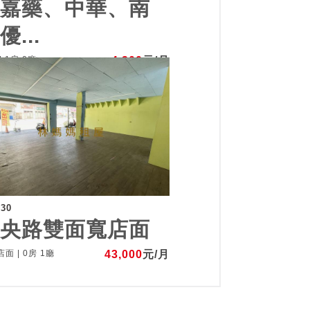
近嘉藥、中華、南
優...
| 1房 0廳
4,300
元/月
030
中央路雙面寬店面
面 | 0房 1廳
43,000
元/月