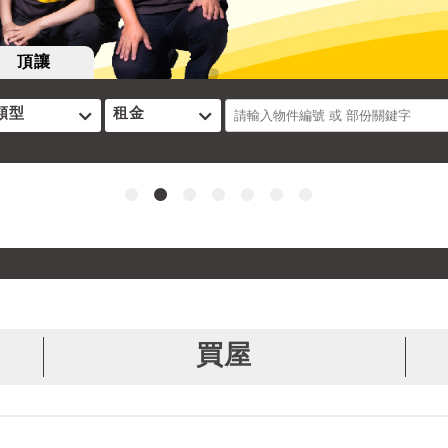
頂讓
類型
租金
買屋