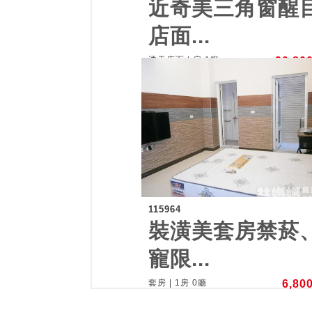
近奇美三角窗醒
店面...
透天店面 | 房 1廳
20,80
115964
裝潢美套房禁菸
寵限...
套房 | 1房 0廳
6,80