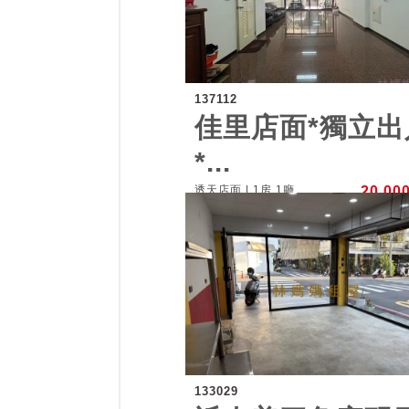
137112
佳里店面*獨立出
*...
透天店面 | 1房 1廳
20,00
133029