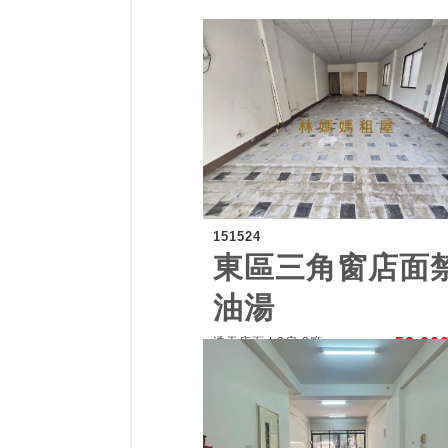
151524
東區三角窗店面
油湯
透天店面 | 3房 2廳
52,00