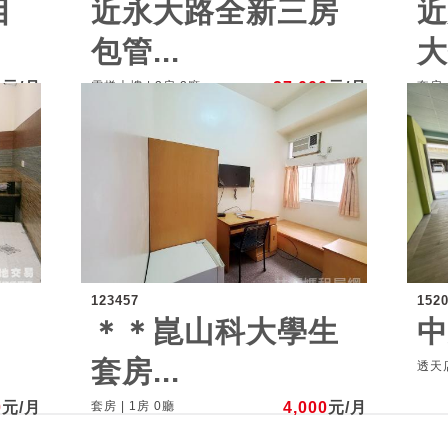
目
近永大路全新三房
包管...
大
0
元/月
電梯大樓 | 3房 2廳
27,000
元/月
套房 
123457
152
、
＊＊崑山科大學生
套房...
透天店
0
元/月
套房 | 1房 0廳
4,000
元/月