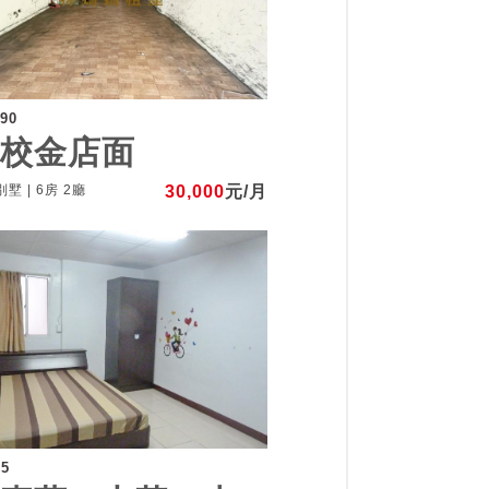
290
砲校金店面
墅 | 6房 2廳
30,000
元/月
85