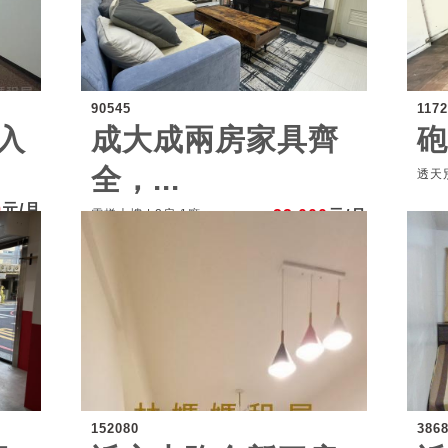
90545
117
入
成大成兩房家具齊
全，...
透天別
0
元/月
電梯大樓 | 2房 1廳
22,000
元/月
152080
386