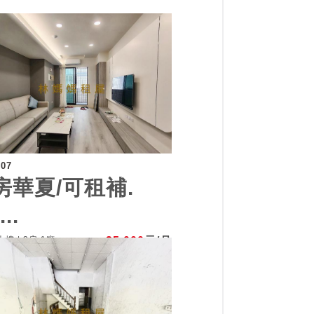
307
房華夏/可租補.
..
樓 | 3房 1廳
25,000
元/月