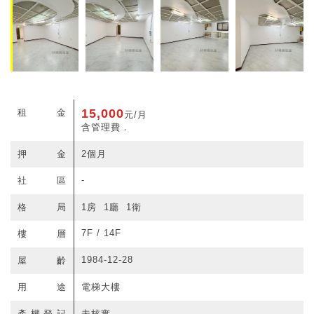
15,000
租金
元/月
含管理費．
押金
2個月
-
社區
格局
1房 1廳 1衛
7F / 14F
樓層
1984-12-28
屋齡
用途
電梯大樓
產權登記
未核實