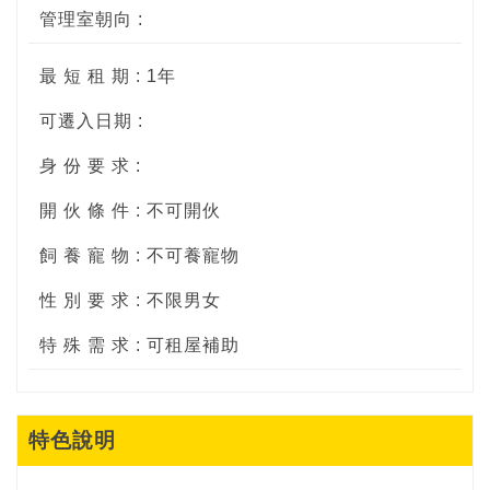
管理室朝向 :
最 短 租 期 : 1年
可遷入日期 :
身 份 要 求 :
開 伙 條 件 : 不可開伙
飼 養 寵 物 : 不可養寵物
性 別 要 求 : 不限男女
特 殊 需 求 : 可租屋補助
特色說明