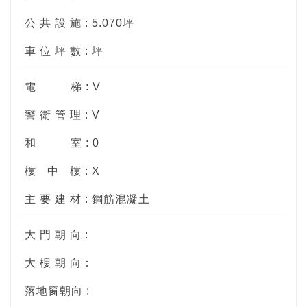
公 共 設 施 : 5.070坪
車 位 坪 數 : 坪
電
梯 : V
警 衛 管 理 : V
和
室 : 0
樓
中
樓 : X
主 要 建 材 : 鋼筋混凝土
大 門 朝 向 :
大 樓 朝 向：
落地窗朝向 :