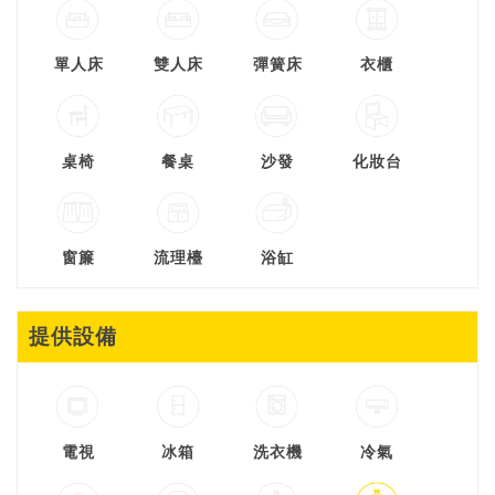
單人床
雙人床
彈簧床
衣櫃
桌椅
餐桌
沙發
化妝台
窗簾
流理檯
浴缸
提供設備
電視
冰箱
洗衣機
冷氣