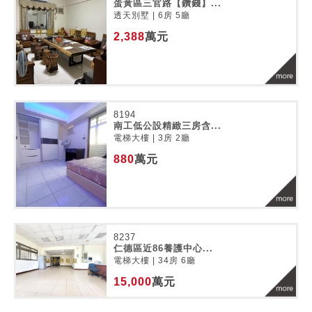
蛋黃區三官路【鑽錢】...
透天別墅 | 6房 5廳
2,388
萬元
8194
南工低公設精緻三房含...
電梯大樓 | 3房 2廳
880
萬元
8237
仁德區近86養護中心...
電梯大樓 | 34房 6廳
15,000
萬元