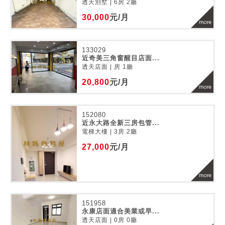
透天別墅 | 6房 2廳
30,000
元/月
133029
近奇美三角窗醒目店面...
透天店面 | 房 1廳
20,800
元/月
152080
近永大路全新三房包管...
電梯大樓 | 3房 2廳
27,000
元/月
151958
永康店面適合美業或早...
透天店面 | 0房 0廳