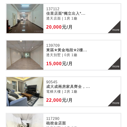
137112
佳里店面*獨立出入*...
透天店面 | 1房 1廳
20,000
元/月
139709
東區✯黃金地段✯2樓...
透天別墅 | 0房 1廳
15,000
元/月
90545
成大成兩房家具齊全，...
電梯大樓 | 2房 1廳
22,000
元/月
117290
砲校金店面