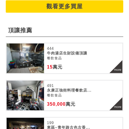
觀看更多買屋
頂讓推薦
444
牛肉湯店生財設備頂讓
餐飲食品
15
萬元
491
永康正強街料理餐飲店...
餐飲食品
350,000
萬元
199
東區~青年路古色古香...