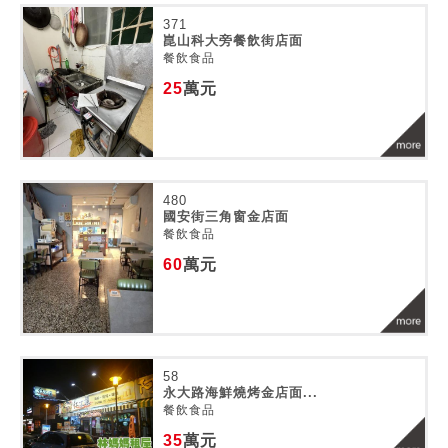
371
崑山科大旁餐飲街店面
餐飲食品
25
萬元
480
國安街三角窗金店面
餐飲食品
60
萬元
58
永大路海鮮燒烤金店面...
餐飲食品
35
萬元