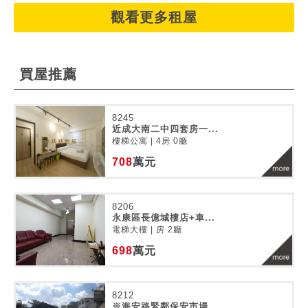
觀看更多租屋
買屋推薦
8245
近成大南二中四套房一...
樓梯公寓 | 4房 0廳
708
萬元
8206
永康區長億城樓店+車...
電梯大樓 | 房 2廳
698
萬元
8212
※海安路緊鄰保安市場...