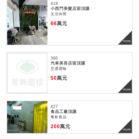
418
小西門美髮店面頂讓
生活休閒
66
萬元
390
汽車美容店面頂讓
交通運輸
50
萬元
427
食品工廠頂讓
餐飲食品
200
萬元