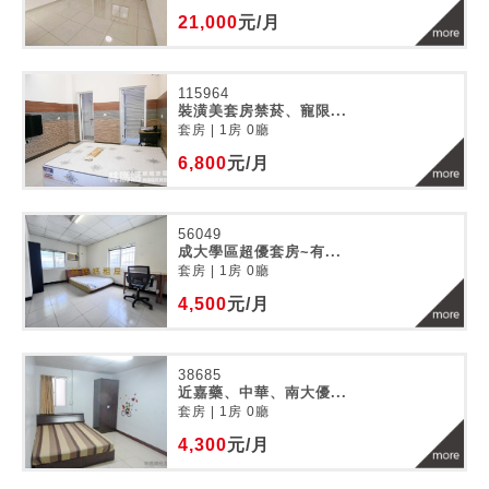
21,000
元/月
115964
裝潢美套房禁菸、寵限...
套房 | 1房 0廳
6,800
元/月
56049
成大學區超優套房~有...
套房 | 1房 0廳
4,500
元/月
38685
近嘉藥、中華、南大優...
套房 | 1房 0廳
4,300
元/月