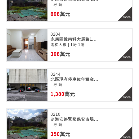
| 房 廳
698
萬元
8204
永康區近南科大馬路1...
電梯大樓 | 1房 1廳
398
萬元
8244
北區現有停車位年租金...
| 房 廳
1,380
萬元
8210
※海安路緊鄰保安市場...
| 房 廳
350
萬元