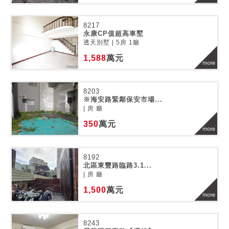
8217
永康CP值超高車墅
透天別墅 | 5房 1廳
1,588
萬元
8203
※海安路緊鄰保安市場...
| 房 廳
350
萬元
8192
北區東豐路臨路3.1...
| 房 廳
1,500
萬元
8243