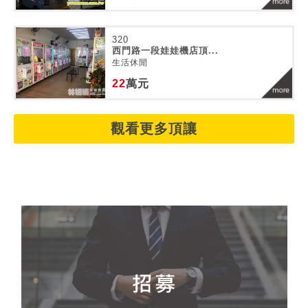
320
西門路一段娃娃機店頂...
生活休閒
22
萬元
觀看更多頂讓