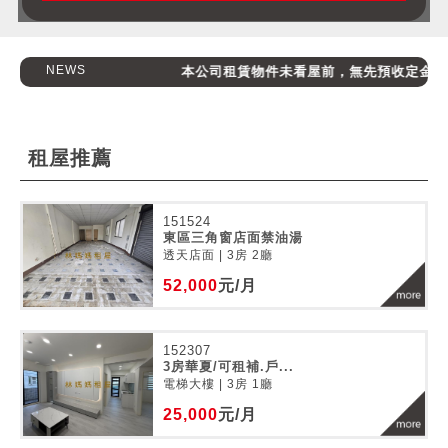
NEWS
本公司租賃物件未看屋前，無先預收定金，請消
租屋推薦
151524
東區三角窗店面禁油湯
透天店面 | 3房 2廳
52,000
元/月
152307
3房華夏/可租補.戶...
電梯大樓 | 3房 1廳
25,000
元/月