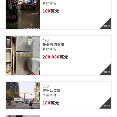
餐飲食品
160
萬元
493
餐飲設備盤讓
餐飲食品
200,000
萬元
333
美甲店盤讓
生活休閒
100
萬元