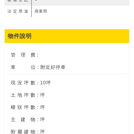
法定用途
商業用
物件說明
管
理
費 :
車
位 : 附近好停車
現 況 坪 數 : 10坪
土 地 坪 數 : 坪
權 狀 坪 數 : 坪
主
建
物 : 坪
附 屬 建 物 : 坪