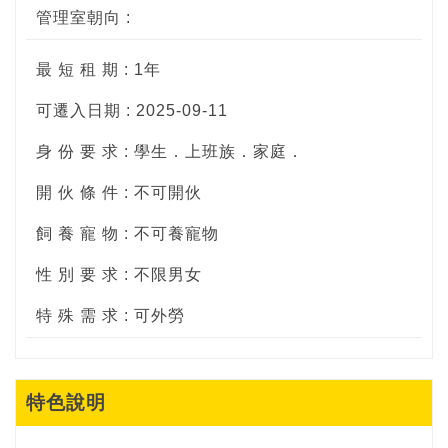
管理室朝向 :
最 短 租 期 : 1年
可遷入日期 : 2025-09-11
身 份 要 求 : 學生．上班族．家庭．
開 伙 條 件 : 不可開伙
飼 養 寵 物 : 不可養寵物
性 別 要 求 : 不限男女
特 殊 需 求 : 可外勞
特色說明