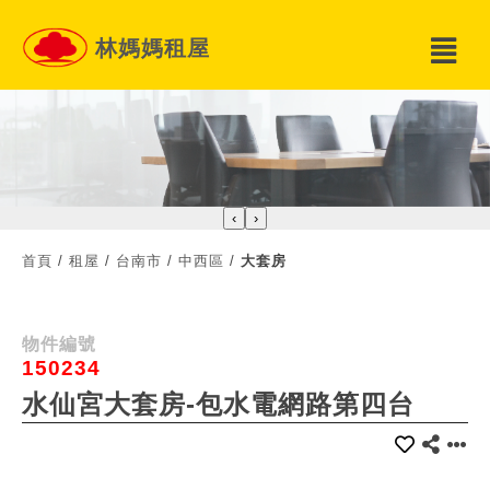
林媽媽租屋
‹
›
首頁
/
租屋
/
台南市
/
中西區
/
大套房
物件編號
150234
水仙宮大套房-包水電網路第四台