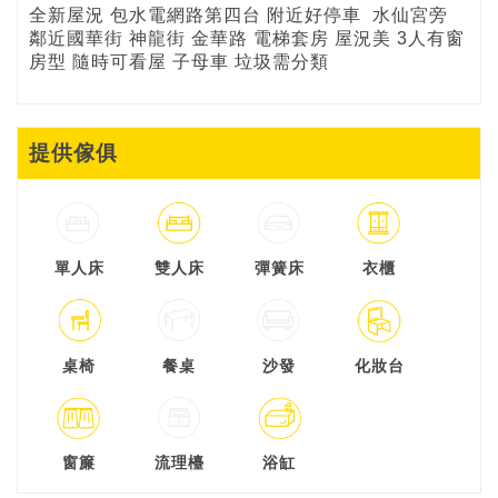
全新屋況 包水電網路第四台 附近好停車 水仙宮旁
鄰近國華街 神龍街 金華路 電梯套房 屋況美 3人有窗
房型 隨時可看屋 子母車 垃圾需分類
提供傢俱
單人床
雙人床
彈簧床
衣櫃
桌椅
餐桌
沙發
化妝台
窗簾
流理檯
浴缸