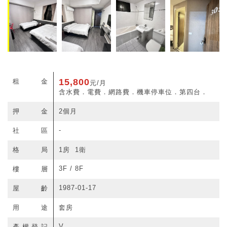
15,800
租金
元/月
含水費．電費．網路費．機車停車位．第四台．
押金
2個月
-
社區
格局
1房 1衛
3F / 8F
樓層
1987-01-17
屋齡
用途
套房
V
產權登記