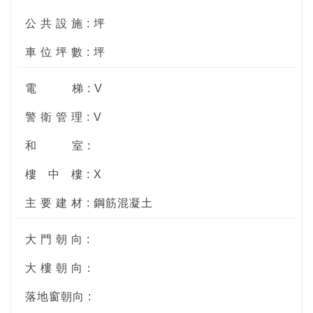
公 共 設 施 : 坪
車 位 坪 數 : 坪
電
梯 : V
警 衛 管 理 : V
和
室 :
樓
中
樓 : X
主 要 建 材 : 鋼筋混凝土
大 門 朝 向 :
大 樓 朝 向：
落地窗朝向 :