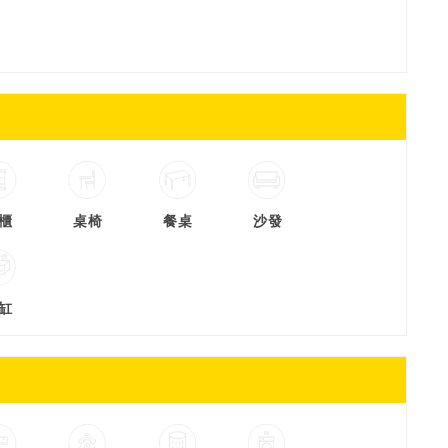
櫃
桌椅
餐桌
沙發
缸