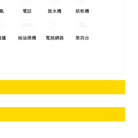
氣
電話
脫水機
烘乾機
磁爐
抽油煙機
寬頻網路
第四台