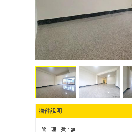
物件說明
管
理
費 : 無