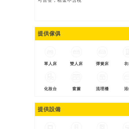
可營登，租金不含稅
提供傢俱
單人床
雙人床
彈簧床
衣
化妝台
窗簾
流理檯
浴
提供設備