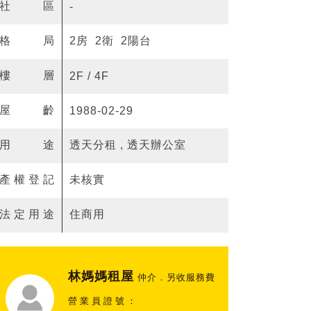
社區
-
格局
2房 2衛 2陽台
樓層
2F / 4F
屋齡
1988-02-29
用途
透天分租 , 透天辦公室
產權登記
未核實
法定用途
住商用
林媽媽租屋
仲介．另收服務費
營業員證號：