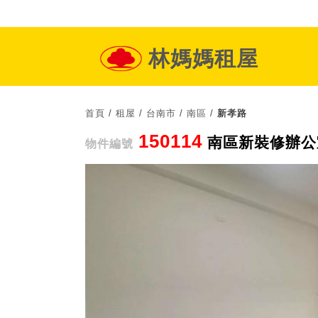
林媽媽租屋
首頁
/
租屋
/
台南市
/
南區
/
新孝路
150114
南區新裝修辦公室
物件編號