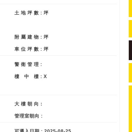
土 地 坪 數 : 坪
附 屬 建 物 : 坪
車 位 坪 數 : 坪
警 衛 管 理 :
樓
中
樓 : X
大 樓 朝 向：
管理室朝向 :
可遷入日期 : 2025-08-25