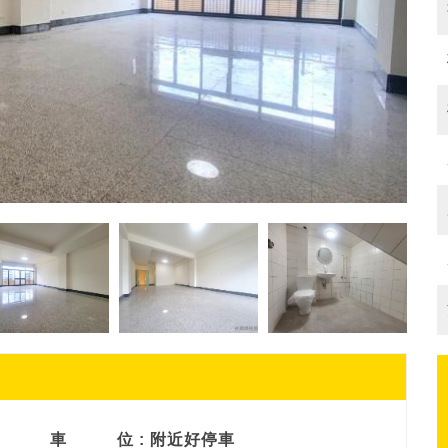
車
位 : 附近好停車