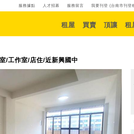
服務據點
人才招募
服務留言
我要刊登 (台南市刊登租
租屋
買賣
頂讓
租
/工作室/店住/近新興國中