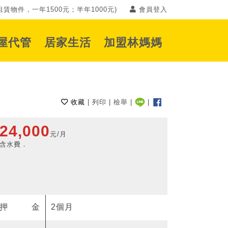
賃物件，一年1500元；半年1000元)
會員登入
屋代管
居家生活
加盟林媽媽
收藏
|
列印
|
檢舉
|
|
24,000
元/月
含水費．
押金
2個月