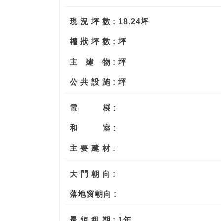
現 況 坪 數 : 18.24坪
權 狀 坪 數 : 坪
主
建
物 : 坪
公 共 設 施 : 坪
電
梯 :
和
室 :
主 要 建 材 :
大 門 朝 向 :
落地窗朝向 :
最 短 租 期 : 1年