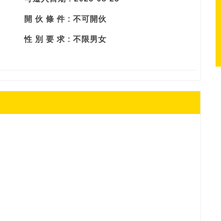
開 伙 條 件 : 不可開伙
性 別 要 求 : 不限男女