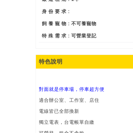
身 份 要 求 :
飼 養 寵 物 : 不可養寵物
特 殊 需 求 : 可營業登記
特色說明
對面就是停車場，停車超方便
適合辦公室、工作室、店住
電線皆已全部換新
獨立電表，台電帳單自繳