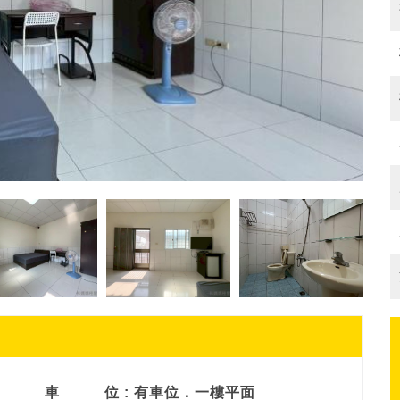
車
位 : 有車位．一樓平面