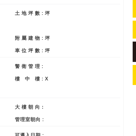
土 地 坪 數 : 坪
附 屬 建 物 : 坪
車 位 坪 數 : 坪
警 衛 管 理 :
樓
中
樓 : X
大 樓 朝 向：
管理室朝向 :
可遷入日期 :