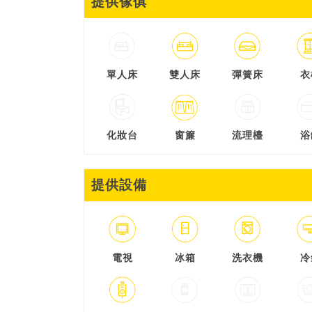
提供傢俱
單人床
雙人床
彈簧床
衣
化妝台
窗簾
流理檯
浴
提供設備
電視
冰箱
洗衣機
冷