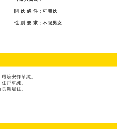
開 伙 條 件 : 可開伙
性 別 要 求 : 不限男女
，環境安靜單純。
，住戶單純。
合長期居住。
。