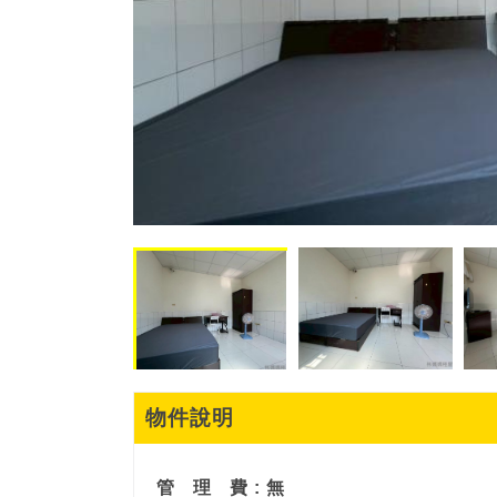
物件說明
管
理
費 : 無