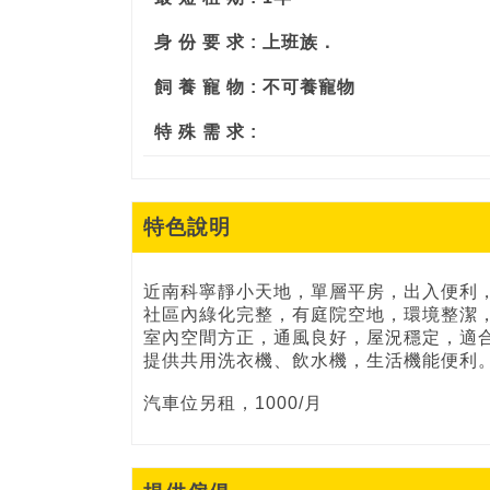
身 份 要 求 : 上班族．
飼 養 寵 物 : 不可養寵物
特 殊 需 求 :
特色說明
近南科寧靜小天地，單層平房，出入便利
社區內綠化完整，有庭院空地，環境整潔
室內空間方正，通風良好，屋況穩定，適
提供共用洗衣機、飲水機，生活機能便利
汽車位另租，1000/月