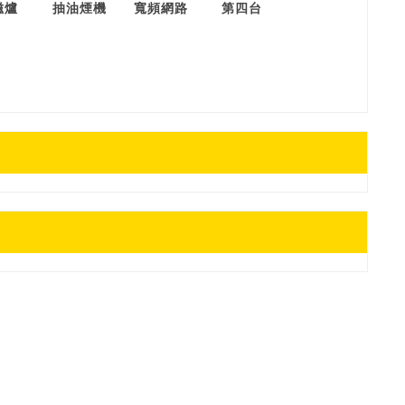
磁爐
抽油煙機
寬頻網路
第四台