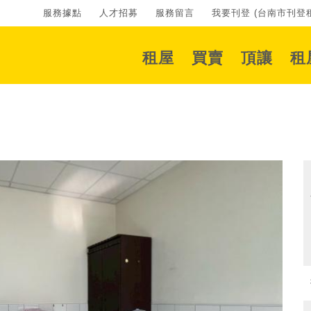
服務據點
人才招募
服務留言
我要刊登 (台南市刊登租
租屋
買賣
頂讓
租