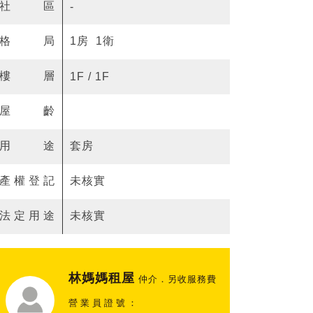
社區
-
格局
1房 1衛
樓層
1F / 1F
屋齡
用途
套房
產權登記
未核實
法定用途
未核實
林媽媽租屋
仲介．另收服務費
營業員證號：