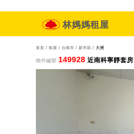
林媽媽租屋
首頁
/
租屋
/
台南市
/
新市區
/
大洲
149928
近南科寧靜套房
物件編號