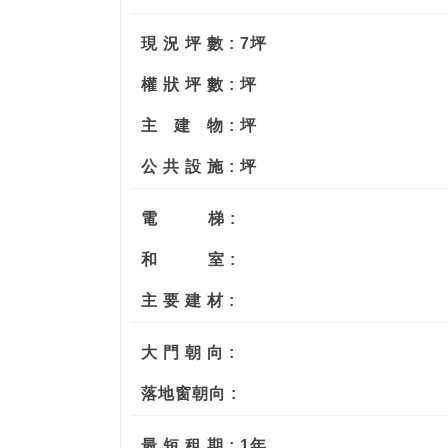
現 況 坪 數 : 7坪
權 狀 坪 數 : 坪
主
建
物 : 坪
公 共 設 施 : 坪
電
梯 :
和
室 :
主 要 建 材 :
大 門 朝 向 :
落地窗朝向 :
最 短 租 期 : 1年