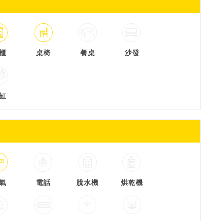
櫃
桌椅
餐桌
沙發
缸
氣
電話
脫水機
烘乾機