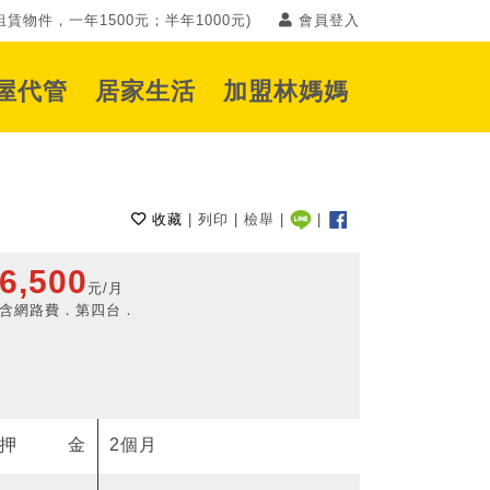
賃物件，一年1500元；半年1000元)
會員登入
屋代管
居家生活
加盟林媽媽
收藏
|
列印
|
檢舉
|
|
6,500
元/月
含網路費．第四台．
押金
2個月