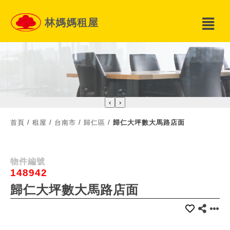
林媽媽租屋
‹
›
首頁
/
租屋
/
台南市
/
歸仁區
/
歸仁大坪數大馬路店面
物件編號
148942
歸仁大坪數大馬路店面