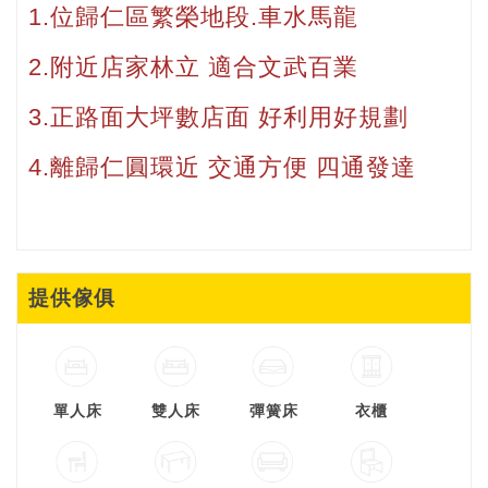
1.位歸仁區繁榮地段.車水馬龍
2.附近店家林立
適合文武百業
3.正路面大坪數店面 好利用好規劃
4.離歸仁圓環近 交通方便 四通發達
提供傢俱
單人床
雙人床
彈簧床
衣櫃