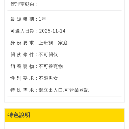
管理室朝向 :
最 短 租 期 : 1年
可遷入日期 : 2025-11-14
身 份 要 求 : 上班族．家庭．
開 伙 條 件 : 不可開伙
飼 養 寵 物 : 不可養寵物
性 別 要 求 : 不限男女
特 殊 需 求 : 獨立出入口,可營業登記
特色說明