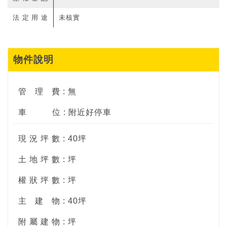
法定用途
未核實
物件說明
管
理
費 : 無
車
位 : 附近好停車
現 況 坪 數 : 40坪
土 地 坪 數 : 坪
權 狀 坪 數 : 坪
主
建
物 : 40坪
附 屬 建 物 : 坪