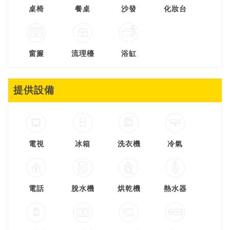
桌椅
餐桌
沙發
化妝台
窗簾
流理檯
浴缸
提供設備
電視
冰箱
洗衣機
冷氣
電話
脫水機
烘乾機
熱水器