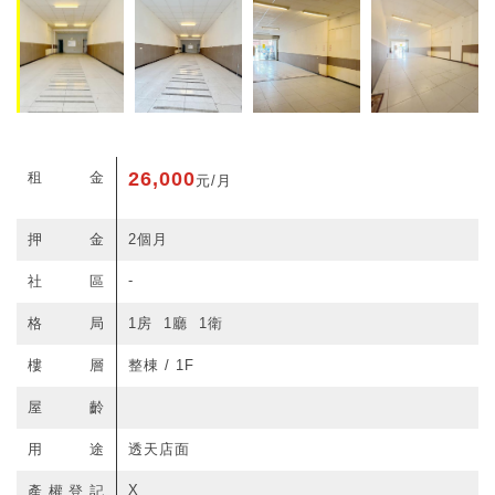
26,000
租金
元/月
押金
2個月
-
社區
格局
1房 1廳 1衛
樓層
整棟 / 1F
屋齡
用途
透天店面
X
產權登記