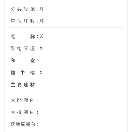
公 共 設 施 : 坪
車 位 坪 數 : 坪
電
梯 : X
警 衛 管 理 : X
和
室 :
樓
中
樓 : X
主 要 建 材 :
大 門 朝 向 :
大 樓 朝 向：
落地窗朝向 :