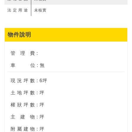
法定用途
未核實
物件說明
管
理
費 :
車
位 : 無
現 況 坪 數 : 6坪
土 地 坪 數 : 坪
權 狀 坪 數 : 坪
主
建
物 : 坪
附 屬 建 物 : 坪