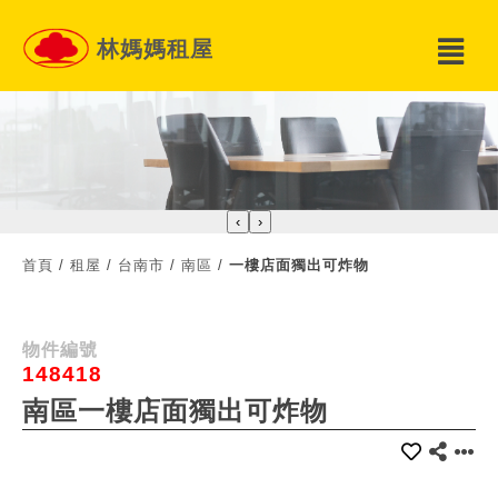
林媽媽租屋
‹
›
首頁
/
租屋
/
台南市
/
南區
/
一樓店面獨出可炸物
物件編號
148418
南區一樓店面獨出可炸物