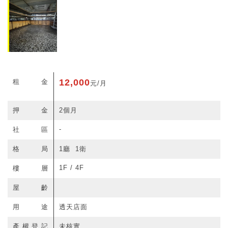
12,000
租金
元/月
押金
2個月
-
社區
格局
1廳 1衛
1F / 4F
樓層
屋齡
用途
透天店面
產權登記
未核實