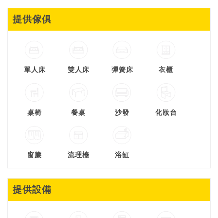
提供傢俱
單人床
雙人床
彈簧床
衣櫃
桌椅
餐桌
沙發
化妝台
窗簾
流理檯
浴缸
提供設備