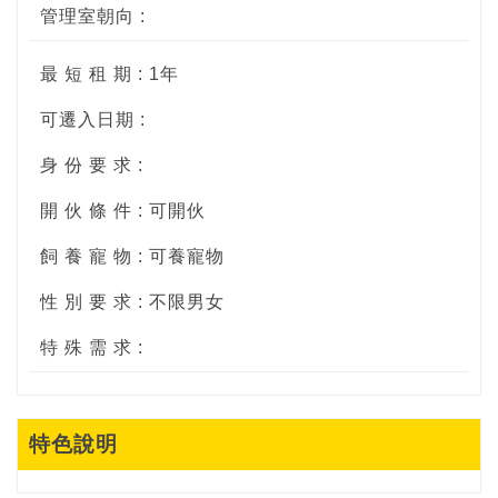
管理室朝向 :
最 短 租 期 : 1年
可遷入日期 :
身 份 要 求 :
開 伙 條 件 : 可開伙
飼 養 寵 物 : 可養寵物
性 別 要 求 : 不限男女
特 殊 需 求 :
特色說明