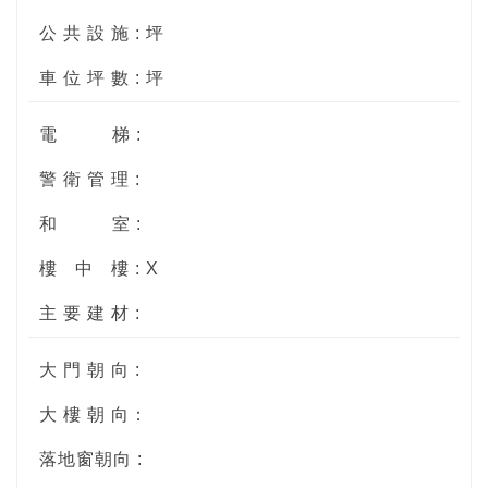
公 共 設 施 : 坪
車 位 坪 數 : 坪
電
梯 :
警 衛 管 理 :
和
室 :
樓
中
樓 : X
主 要 建 材 :
大 門 朝 向 :
大 樓 朝 向：
落地窗朝向 :