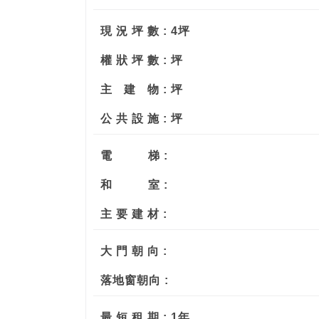
現 況 坪 數 : 4坪
權 狀 坪 數 : 坪
主
建
物 : 坪
公 共 設 施 : 坪
電
梯 :
和
室 :
主 要 建 材 :
大 門 朝 向 :
落地窗朝向 :
最 短 租 期 : 1年