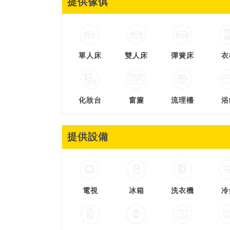
提供傢俱
單人床
雙人床
彈簧床
衣
化妝台
窗簾
流理檯
浴
提供設備
電視
冰箱
洗衣機
冷