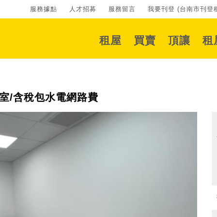
服務據點
人才招募
服務留言
我要刊登 (台南市刊登租
租屋
買賣
頂讓
租
室/含稅包水電網路費