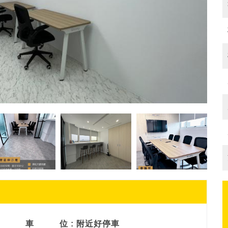
車
位 : 附近好停車