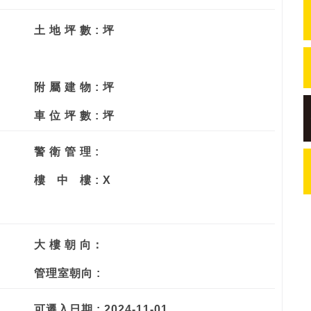
土 地 坪 數 : 坪
附 屬 建 物 : 坪
車 位 坪 數 : 坪
警 衛 管 理 :
樓
中
樓 : X
大 樓 朝 向：
管理室朝向 :
可遷入日期 : 2024-11-01