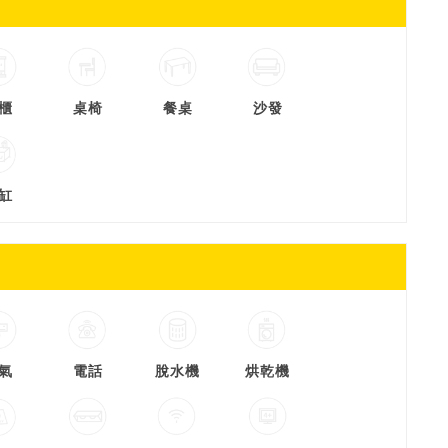
櫃
桌椅
餐桌
沙發
缸
氣
電話
脫水機
烘乾機