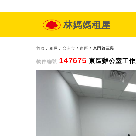
林媽媽租屋
首頁
/
租屋
/
台南市
/
東區
/
東門路三段
147675
東區辦公室工作
物件編號