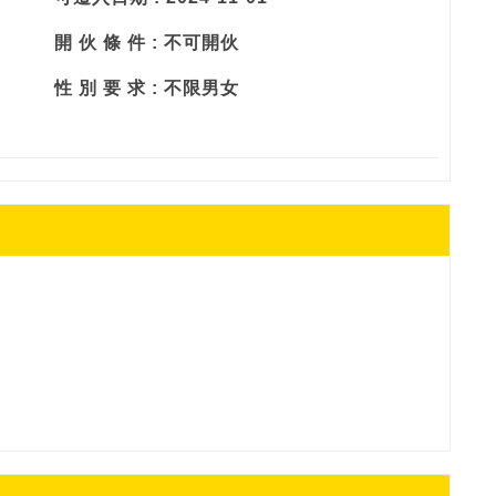
開 伙 條 件 : 不可開伙
性 別 要 求 : 不限男女