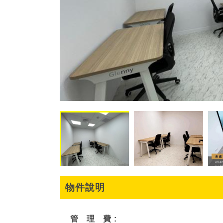
物件說明
管
理
費 :