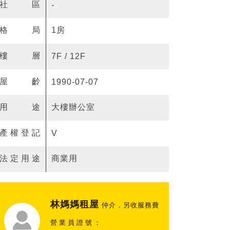
社區
-
格局
1房
樓層
7F / 12F
屋齡
1990-07-07
用途
大樓辦公室
產權登記
V
法定用途
商業用
林媽媽租屋
仲介．另收服務費
營業員證號：