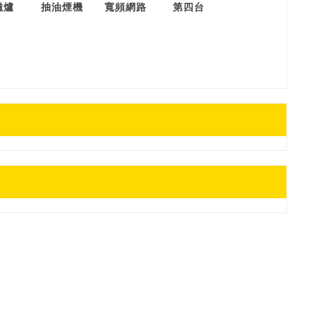
磁爐
抽油煙機
寬頻網路
第四台