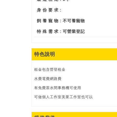
身 份 要 求 :
飼 養 寵 物 : 不可養寵物
特 殊 需 求 : 可營業登記
特色說明
租金包含營登稅金
水費電費網路費
有免費茶水間事務機可使用
可做個人工作室美業工作室也可以