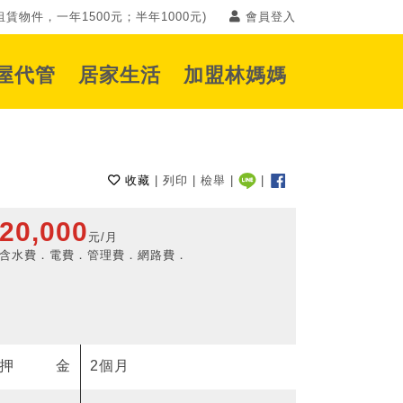
賃物件，一年1500元；半年1000元)
會員登入
屋代管
居家生活
加盟林媽媽
收藏
|
列印
|
檢舉
|
|
20,000
元/月
含水費．電費．管理費．網路費．
押金
2個月