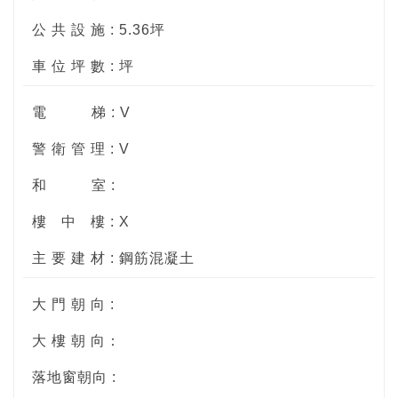
公 共 設 施 : 5.36坪
車 位 坪 數 : 坪
電
梯 : V
警 衛 管 理 : V
和
室 :
樓
中
樓 : X
主 要 建 材 : 鋼筋混凝土
大 門 朝 向 :
大 樓 朝 向：
落地窗朝向 :