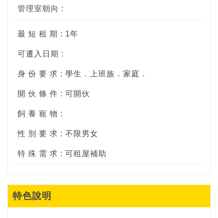
管理室朝向 :
最 短 租 期 : 1年
可遷入日期 :
身 份 要 求 : 學生．上班族．家庭．
開 伙 條 件 : 可開伙
飼 養 寵 物 :
性 別 要 求 : 不限男女
特 殊 需 求 : 可租屋補助
特色說明