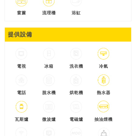
窗簾
流理檯
浴缸
提供設備
電視
冰箱
洗衣機
冷氣
電話
脫水機
烘乾機
熱水器
瓦斯爐
微波爐
電磁爐
抽油煙機