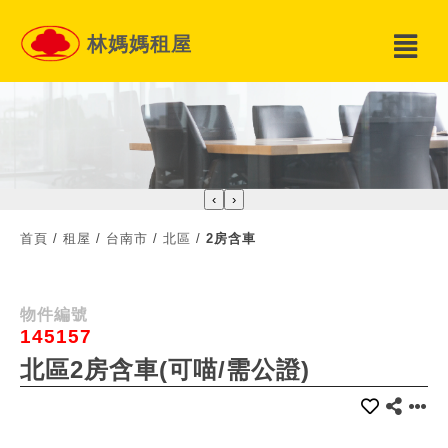
林媽媽租屋
‹
›
首頁
/
租屋
/
台南市
/
北區
/
2房含車
物件編號
145157
北區2房含車(可喵/需公證)