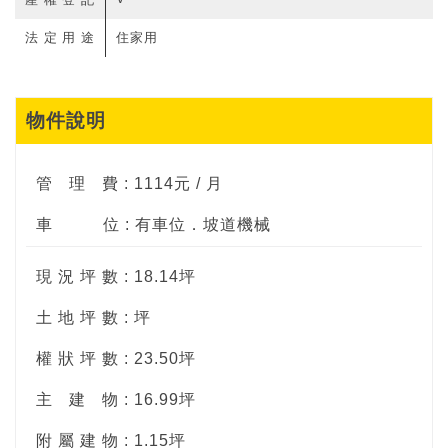
法定用途
住家用
物件說明
管
理
費 : 1114元 / 月
車
位 : 有車位．坡道機械
現 況 坪 數 : 18.14坪
土 地 坪 數 : 坪
權 狀 坪 數 : 23.50坪
主
建
物 : 16.99坪
附 屬 建 物 : 1.15坪