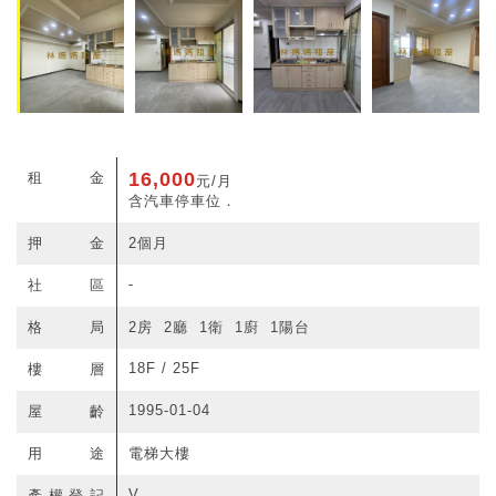
16,000
租金
元/月
含汽車停車位．
押金
2個月
-
社區
格局
2房 2廳 1衛 1廚 1陽台
18F / 25F
樓層
1995-01-04
屋齡
用途
電梯大樓
V
產權登記