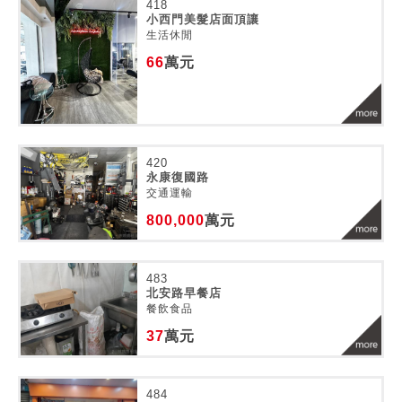
418
小西門美髮店面頂讓
生活休閒
66
萬元
420
永康復國路
交通運輸
800,000
萬元
483
北安路早餐店
餐飲食品
37
萬元
484