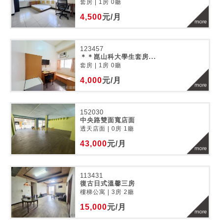
套房 | 1房 0廳
4,500
元/月
123457
＊＊崑山科大學生套房...
套房 | 1房 0廳
4,000
元/月
152030
中央路雙面寬店面
透天店面 | 0房 1廳
43,000
元/月
113431
復古日式溫馨三房
樓梯公寓 | 3房 2廳
15,000
元/月