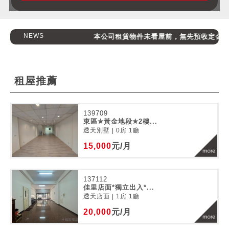
NEWS
本公司租賃物件未看屋前，無先預收定金，請消
租屋推薦
139709
東區✯黃金地段✯2樓...
透天別墅 | 0房 1廳
15,000
元/月
137112
佳里店面*獨立出入*...
透天店面 | 1房 1廳
20,000
元/月