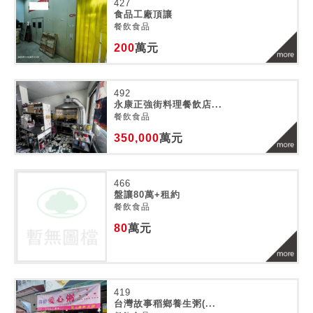
427
食品工廠頂讓
餐飲食品
200
萬元
492
永康正強街料理餐飲店...
餐飲食品
350,000
萬元
466
盤讓80萬+租約
餐飲食品
80
萬元
419
台灣故事稻鄉養生粥(...