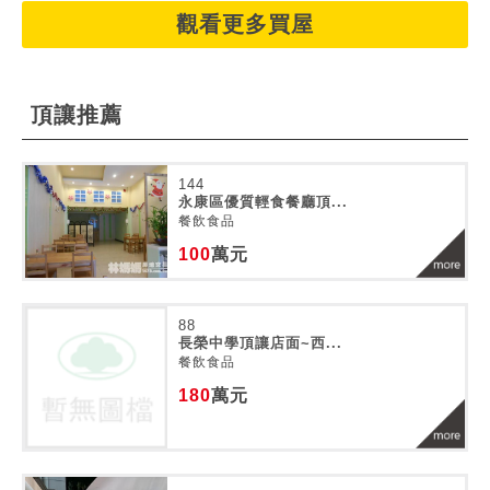
觀看更多買屋
頂讓推薦
144
永康區優質輕食餐廳頂...
餐飲食品
100
萬元
88
長榮中學頂讓店面~西...
餐飲食品
180
萬元