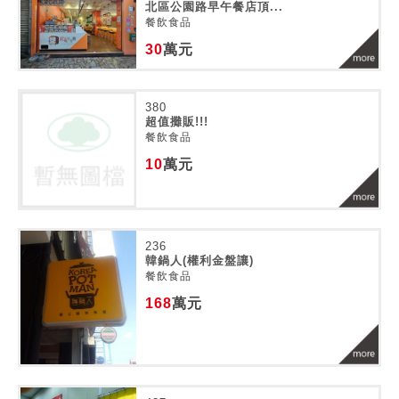
北區公園路早午餐店頂...
餐飲食品
30
萬元
380
超值攤販!!!
餐飲食品
10
萬元
236
韓鍋人(權利金盤讓)
餐飲食品
168
萬元