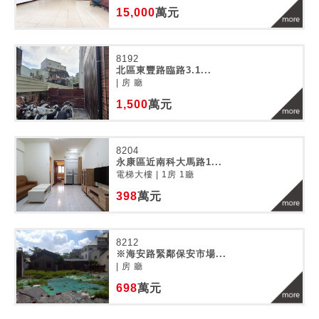
15,000
萬元
8192
北區東豐路臨路3.1...
| 房 廳
1,500
萬元
8204
永康區近南科大馬路1...
電梯大樓 | 1房 1廳
398
萬元
8212
※海安路緊鄰保安市場...
| 房 廳
698
萬元