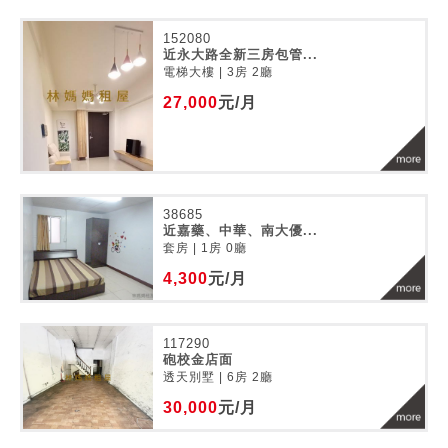
152080
近永大路全新三房包管...
電梯大樓 | 3房 2廳
27,000
元/月
38685
近嘉藥、中華、南大優...
套房 | 1房 0廳
4,300
元/月
117290
砲校金店面
透天別墅 | 6房 2廳
30,000
元/月