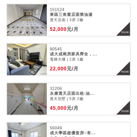
151524
東區三角窗店面禁油湯
透天店面 | 3房 2廳
52,000
元/月
90545
成大成兩房家具齊全，...
電梯大樓 | 2房 1廳
22,000
元/月
32206
永康透天店面出租-油...
透天別墅 | 5房 2廳
45,000
元/月
56049
成大學區超優套房~有...