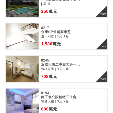
| 房 廳
350
萬元
8217
永康CP值超高車墅
透天別墅 | 5房 1廳
1,588
萬元
8245
近成大南二中四套房一...
樓梯公寓 | 4房 0廳
708
萬元
8194
南工低公設精緻三房含...
電梯大樓 | 3房 2廳
880
萬元