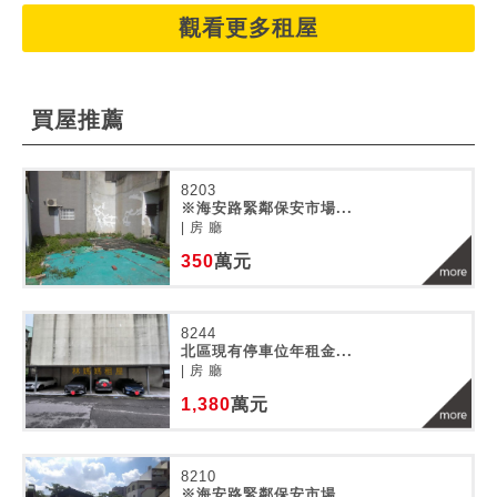
觀看更多租屋
買屋推薦
8203
※海安路緊鄰保安市場...
| 房 廳
350
萬元
8244
北區現有停車位年租金...
| 房 廳
1,380
萬元
8210
※海安路緊鄰保安市場...