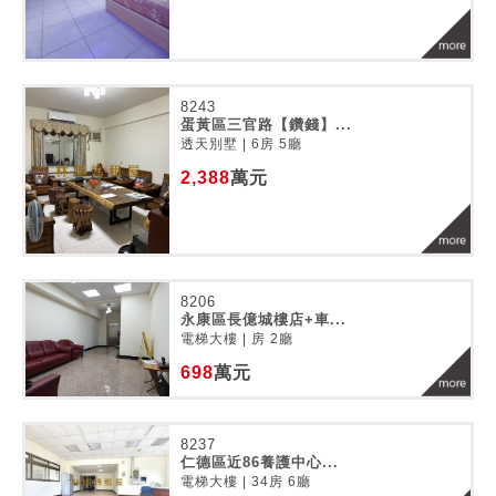
8243
蛋黃區三官路【鑽錢】...
透天別墅 | 6房 5廳
2,388
萬元
8206
永康區長億城樓店+車...
電梯大樓 | 房 2廳
698
萬元
8237
仁德區近86養護中心...
電梯大樓 | 34房 6廳