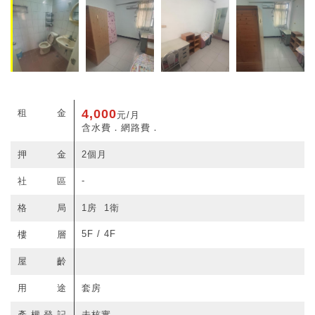
4,000
租金
元/月
含水費．網路費．
押金
2個月
-
社區
格局
1房 1衛
5F / 4F
樓層
屋齡
用途
套房
產權登記
未核實