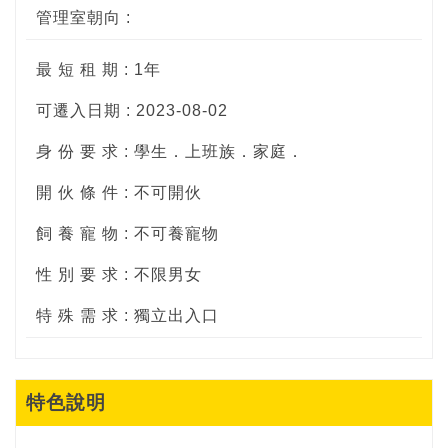
管理室朝向 :
最 短 租 期 : 1年
可遷入日期 : 2023-08-02
身 份 要 求 : 學生．上班族．家庭．
開 伙 條 件 : 不可開伙
飼 養 寵 物 : 不可養寵物
性 別 要 求 : 不限男女
特 殊 需 求 : 獨立出入口
特色說明