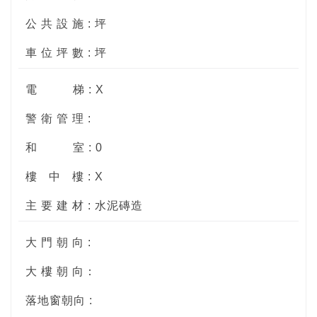
公 共 設 施 : 坪
車 位 坪 數 : 坪
電
梯 : X
警 衛 管 理 :
和
室 : 0
樓
中
樓 : X
主 要 建 材 : 水泥磚造
大 門 朝 向 :
大 樓 朝 向：
落地窗朝向 :