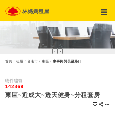
林媽媽租屋
‹
›
首頁
/
租屋
/
台南市
/
東區
/
東寧路與長榮路口
物件編號
142869
東區~近成大~透天健身~分租套房