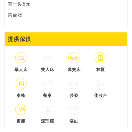
電一度5元
禁寵物
提供傢俱
單人床
雙人床
彈簧床
衣櫃
桌椅
餐桌
沙發
化妝台
窗簾
流理檯
浴缸