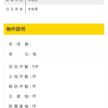
法定用途
未核實
物件說明
管
理
費 :
車
位 : 無
現 況 坪 數 : 5坪
土 地 坪 數 : 坪
權 狀 坪 數 : 坪
主
建
物 : 坪
附 屬 建 物 : 坪