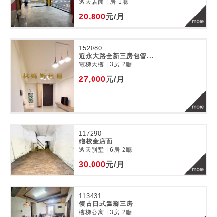
透天店面 | 房 1廳
20,800
元/月
152080
近永大路全新三房包管...
電梯大樓 | 3房 2廳
27,000
元/月
117290
砲校金店面
透天別墅 | 6房 2廳
30,000
元/月
113431
復古日式溫馨三房
樓梯公寓 | 3房 2廳