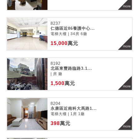
8237
仁德區近86養護中心...
電梯大樓 | 34房 6廳
15,000
萬元
8192
北區東豐路臨路3.1...
| 房 廳
1,500
萬元
8204
永康區近南科大馬路1...
電梯大樓 | 1房 1廳
398
萬元