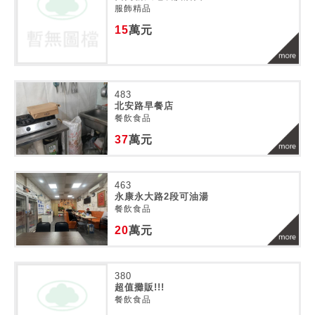
服飾精品
15
萬元
483
北安路早餐店
餐飲食品
37
萬元
463
永康永大路2段可油湯
餐飲食品
20
萬元
380
超值攤販!!!
餐飲食品