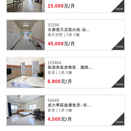
15,000
元/月
32206
永康透天店面出租-油...
透天別墅 | 5房 2廳
45,000
元/月
115964
裝潢美套房禁菸、寵限...
套房 | 1房 0廳
6,800
元/月
56049
成大學區超優套房~有...
套房 | 1房 0廳
4,500
元/月