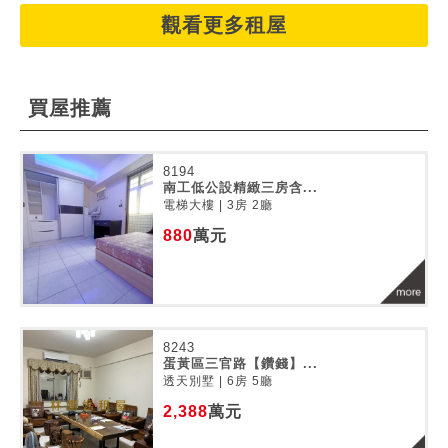
觀看更多租屋
買屋推薦
8194
南工低公設精緻三房含...
電梯大樓 | 3房 2廳
880
萬元
8243
蛋黃區三官路【鑽錢】...
透天別墅 | 6房 5廳
2,388
萬元