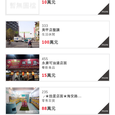
10
萬元
333
美甲店盤讓
生活休閒
100
萬元
455
永康可油湯店面
餐飲食品
15
萬元
235
╭★扭蛋店面★海安路...
零售百貨
88
萬元