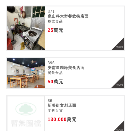
371
崑山科大旁餐飲街店面
餐飲食品
25
萬元
396
安南區精緻美食店面
餐飲食品
50
萬元
66
新美街文創店面
零售百貨
130,000
萬元