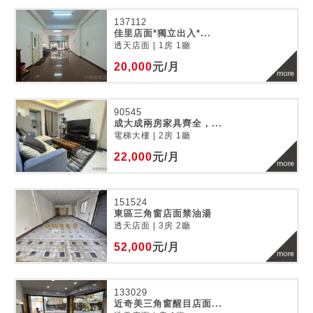
137112
佳里店面*獨立出入*...
透天店面 | 1房 1廳
20,000
元/月
90545
成大成兩房家具齊全，...
電梯大樓 | 2房 1廳
22,000
元/月
151524
東區三角窗店面禁油湯
透天店面 | 3房 2廳
52,000
元/月
133029
近奇美三角窗醒目店面...