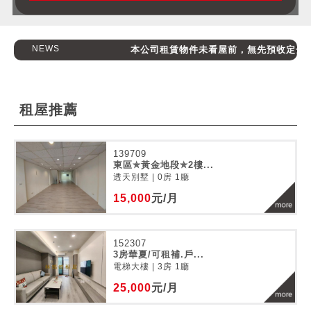
NEWS
本公司租賃物件未看屋前，無先預收定金，請
租屋推薦
139709
東區✯黃金地段✯2樓...
透天別墅 | 0房 1廳
15,000
元/月
152307
3房華夏/可租補.戶...
電梯大樓 | 3房 1廳
25,000
元/月