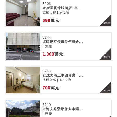
8206
永康區長億城樓店+車...
電梯大樓 | 房 2廳
698
萬元
8244
北區現有停車位年租金...
| 房 廳
1,380
萬元
8245
近成大南二中四套房一...
樓梯公寓 | 4房 0廳
708
萬元
8210
※海安路緊鄰保安市場...
| 房 廳