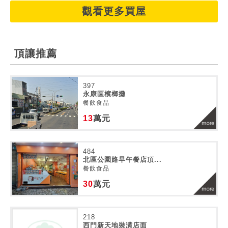
觀看更多買屋
頂讓推薦
397
永康區檳榔攤
餐飲食品
13
萬元
484
北區公園路早午餐店頂...
餐飲食品
30
萬元
218
西門新天地裝潢店面