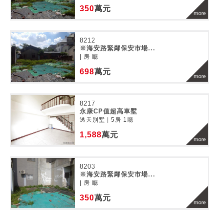
350
萬元
8212
※海安路緊鄰保安市場...
| 房 廳
698
萬元
8217
永康CP值超高車墅
透天別墅 | 5房 1廳
1,588
萬元
8203
※海安路緊鄰保安市場...
| 房 廳
350
萬元