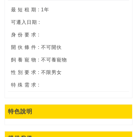
最 短 租 期 : 1年
可遷入日期 :
身 份 要 求 :
開 伙 條 件 : 不可開伙
飼 養 寵 物 : 不可養寵物
性 別 要 求 : 不限男女
特 殊 需 求 :
特色說明