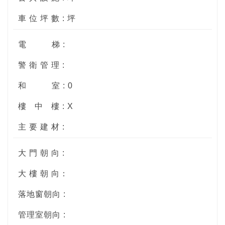
車 位 坪 數 : 坪
電
梯 :
警 衛 管 理 :
和
室 : 0
樓
中
樓 : X
主 要 建 材 :
大 門 朝 向 :
大 樓 朝 向：
落地窗朝向 :
管理室朝向 :