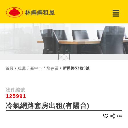
林媽媽租屋
‹
›
首頁
/
租屋
/
臺中市
/
龍井區
/
新興路53巷9號
物件編號
125991
冷氣網路套房出租(有陽台)