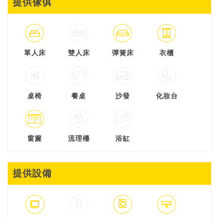
提供傢俱
單人床
雙人床
彈簧床
衣櫃
桌椅
餐桌
沙發
化妝台
窗簾
流理檯
浴缸
提供設備