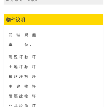
物件說明
管
理
費 : 無
車
位 :
現 況 坪 數 : 坪
土 地 坪 數 : 坪
權 狀 坪 數 : 坪
主
建
物 : 坪
附 屬 建 物 : 坪
公 共 設 施 : 坪