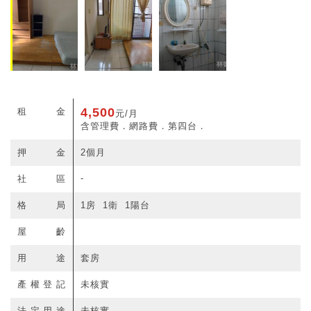
4,500
租金
元/月
含管理費．網路費．第四台．
押金
2個月
-
社區
格局
1房 1衛 1陽台
屋齡
用途
套房
產權登記
未核實
法定用途
未核實