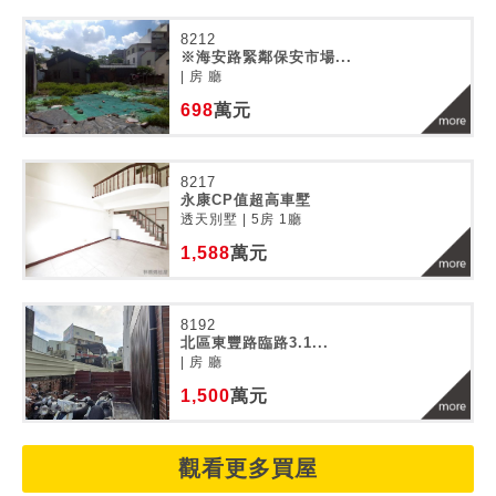
8212
※海安路緊鄰保安市場...
| 房 廳
698
萬元
8217
永康CP值超高車墅
透天別墅 | 5房 1廳
1,588
萬元
8192
北區東豐路臨路3.1...
| 房 廳
1,500
萬元
觀看更多買屋