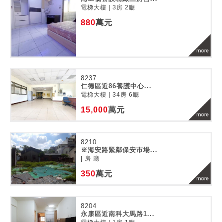
電梯大樓 | 3房 2廳
880
萬元
8237
仁德區近86養護中心...
電梯大樓 | 34房 6廳
15,000
萬元
8210
※海安路緊鄰保安市場...
| 房 廳
350
萬元
8204
永康區近南科大馬路1...