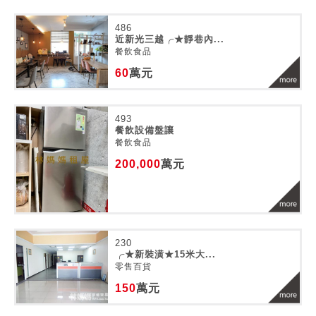
486
近新光三越╭★靜巷內...
餐飲食品
60
萬元
493
餐飲設備盤讓
餐飲食品
200,000
萬元
230
╭★新裝潢★15米大...
零售百貨
150
萬元