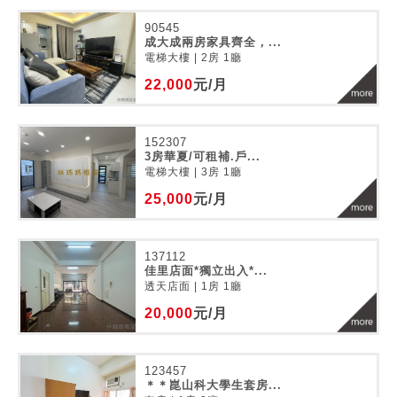
90545
成大成兩房家具齊全，...
電梯大樓 | 2房 1廳
22,000
元/月
152307
3房華夏/可租補.戶...
電梯大樓 | 3房 1廳
25,000
元/月
137112
佳里店面*獨立出入*...
透天店面 | 1房 1廳
20,000
元/月
123457
＊＊崑山科大學生套房...