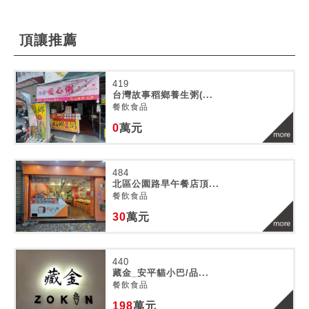
頂讓推薦
419
台灣故事稻鄉養生粥(...
餐飲食品
0
萬元
484
北區公園路早午餐店頂...
餐飲食品
30
萬元
440
藏金_安平貓小巴/品...
餐飲食品
198
萬元