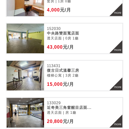
套房 | 1房 0廳
4,000
元/月
152030
中央路雙面寬店面
透天店面 | 0房 1廳
43,000
元/月
113431
復古日式溫馨三房
樓梯公寓 | 3房 2廳
15,000
元/月
133029
近奇美三角窗醒目店面...
透天店面 | 房 1廳
20,800
元/月