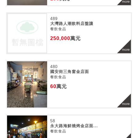
489
大灣路人潮飲料店盤讓
餐飲食品
250,000
萬元
480
國安街三角窗金店面
餐飲食品
60
萬元
58
永大路海鮮燒烤金店面...
餐飲食品