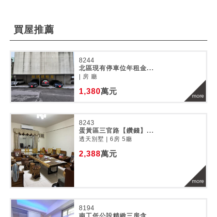
買屋推薦
8244
北區現有停車位年租金...
| 房 廳
1,380
萬元
8243
蛋黃區三官路【鑽錢】...
透天別墅 | 6房 5廳
2,388
萬元
8194
南工低公設精緻三房含...