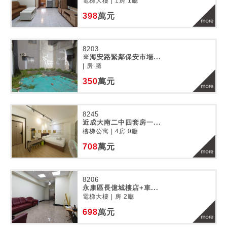
電梯大樓 | 1房 1廳
398
萬元
8203
※海安路緊鄰保安市場...
| 房 廳
350
萬元
8245
近成大南二中四套房一...
樓梯公寓 | 4房 0廳
708
萬元
8206
永康區長億城樓店+車...
電梯大樓 | 房 2廳
698
萬元