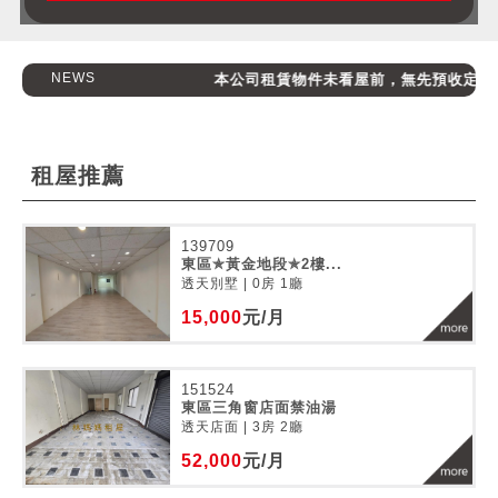
NEWS
本公司租賃物件未看屋前，無先預收定金，請
租屋推薦
139709
東區✯黃金地段✯2樓...
透天別墅 | 0房 1廳
15,000
元/月
151524
東區三角窗店面禁油湯
透天店面 | 3房 2廳
52,000
元/月