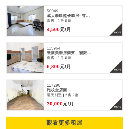
56049
成大學區超優套房~有...
套房 | 1房 0廳
4,500
元/月
115964
裝潢美套房禁菸、寵限...
套房 | 1房 0廳
6,800
元/月
117290
砲校金店面
透天別墅 | 6房 2廳
30,000
元/月
觀看更多租屋