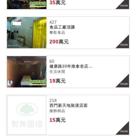
35
萬元
427
食品工廠頂讓
餐飲食品
200
萬元
60
健康路20年推拿老店...
生活休閒
19
萬元
218
西門新天地裝潢店面
服飾精品
15
萬元