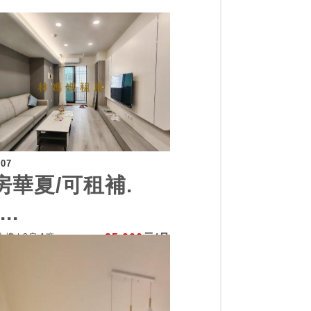
307
房華夏/可租補.
..
樓 | 3房 1廳
25,000
元/月