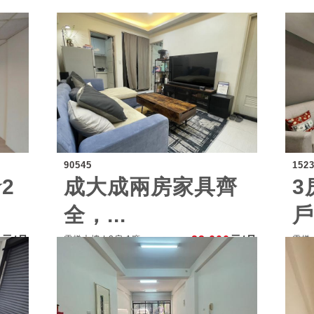
90545
152
2
成大成兩房家具齊
3
全，...
戶.
0
元/月
電梯大樓 | 2房 1廳
22,000
元/月
電梯大