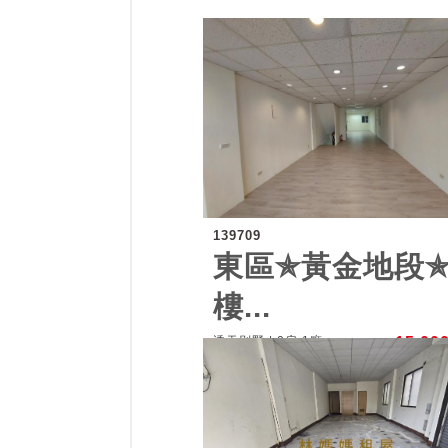
139709
東區✯黃金地段✯
樓...
透天別墅 | 0房 1廳
15,00