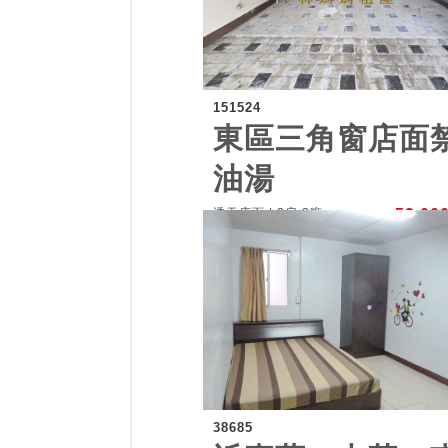
151524
東區三角窗店面
油湯
透天店面 | 3房 2廳
52,00
38685