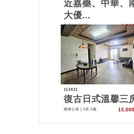
近嘉藥、中華、
大優...
套房 | 1房 0廳
4,30
113431
復古日式溫馨三
樓梯公寓 | 3房 2廳
15,00