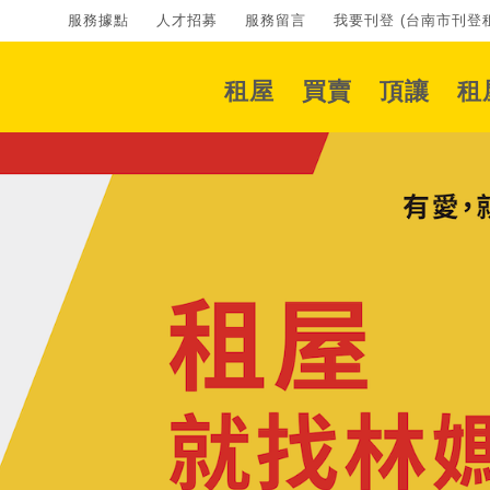
服務據點
人才招募
服務留言
我要刊登 (台南市刊登租
租屋
買賣
頂讓
租