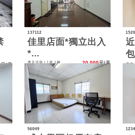
137112
152
禁
佳里店面*獨立出入
*...
包
透天店面 | 1房 1廳
20,000
元/月
0
元/月
電梯大
56049
123