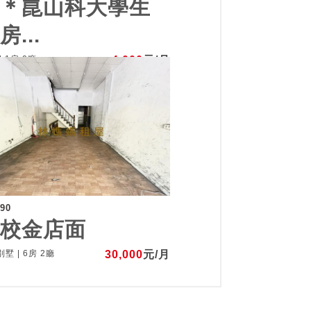
＊＊崑山科大學生
房...
| 1房 0廳
4,000
元/月
290
砲校金店面
墅 | 6房 2廳
30,000
元/月