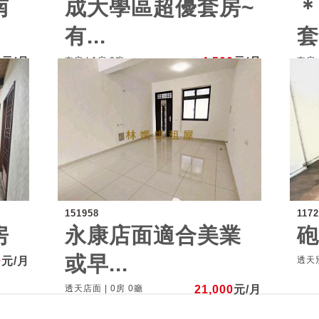
南
成大學區超優套房~
有...
套
0
元/月
套房 | 1房 0廳
4,500
元/月
套房 
151958
117
房
永康店面適合美業
或早...
0
元/月
透天別
透天店面 | 0房 0廳
21,000
元/月