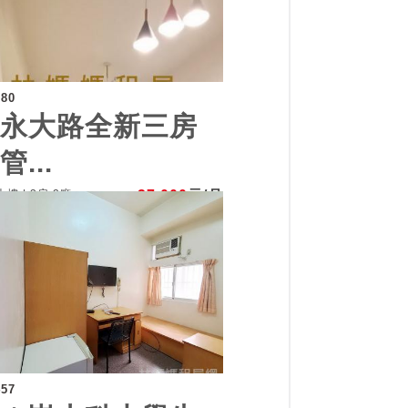
080
近永大路全新三房
管...
樓 | 3房 2廳
27,000
元/月
457