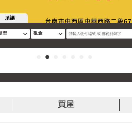
頂讓
類型
租金
買屋